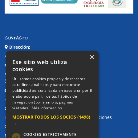
CONTACTO
Dirección:
×
Avda. de Pablo Iglesias, 4. Alcorcón
Ese sitio web utiliza
Teléfonos:
cookies
Secretaría Ppal:
91 643 71 73
Utilizamos cookies propias y de terceros
Secretaría Infantil:
91 643 61 33
para fines analíticos y para mostrarte
Email:
publicidad personalizada en base a un perfil
elaborado a partir de tus hábitos de
alkor@colegioalkor.com
navegación (por ejemplo, páginas
SUGERENCIAS Y CANAL DE DENUNCIAS
visitadas).
Más información
MOSTRAR TODOS LOS SOCIOS
(1498)
Sugerencias, Quejas, Reclamaciones y Felicitaciones
→
Canal de denuncias
COOKIES ESTRICTAMENTE
Buzón denuncia drogas CM