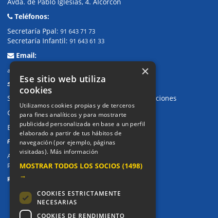
Avda. de Pablo Iglesias, 4. Alcorcón
Teléfonos:
Secretaría Ppal:
91 643 71 73
Secretaría Infantil:
91 643 61 33
Email:
×
alkor@colegioalkor.com
Ese sitio web utiliza
SUGERENCIAS Y CANAL DE DENUNCIAS
cookies
Sugerencias, Quejas, Reclamaciones y Felicitaciones
Utilizamos cookies propias y de terceros
Canal de denuncias
para fines analíticos y para mostrarte
publicidad personalizada en base a un perfil
Buzón denuncia drogas CM
elaborado a partir de tus hábitos de
PRIVACIDAD
navegación (por ejemplo, páginas
visitadas).
Más información
Aviso legal / Política de privacidad
MOSTRAR TODOS LOS SOCIOS
(1498)
Política de Cookies
→
REDES SOCIALES
COOKIES ESTRICTAMENTE
NECESARIAS
COOKIES DE RENDIMIENTO