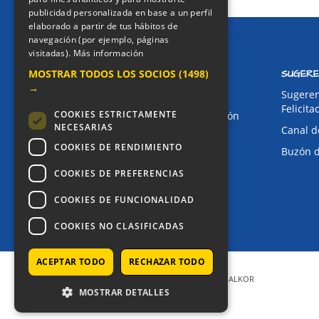
publicidad personalizada en base a un perfil
elaborado a partir de tus hábitos de
navegación (por ejemplo, páginas
visitadas).
Más información
CONTACTO
SUGERE
MOSTRAR TODOS LOS SOCIOS
(1498)
→
Dirección:
Sugeren
Felicita
COOKIES ESTRICTAMENTE
Avda. de Pablo Iglesias, 4. Alcorcón
NECESARIAS
Canal d
Teléfonos:
COOKIES DE RENDIMIENTO
Buzón 
Secretaría Ppal:
91 643 71 73
Secretaría Infantil:
COOKIES DE PREFERENCIAS
91 643 61 33
Email:
COOKIES DE FUNCIONALIDAD
alkor@colegioalkor.com
COOKIES NO CLASIFICADAS
ACEPTAR TODO
RECHAZAR TODO
COPYRIGHT © 2025 - COLEGIO ALKOR
MOSTRAR DETALLES