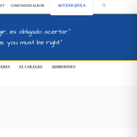
ACCESO @ULA
NET
COMUNIDAD ALKOR
ir, es obligado acertar."
, you must be right."
DADES
EL COLEGIO
ADMISIONES