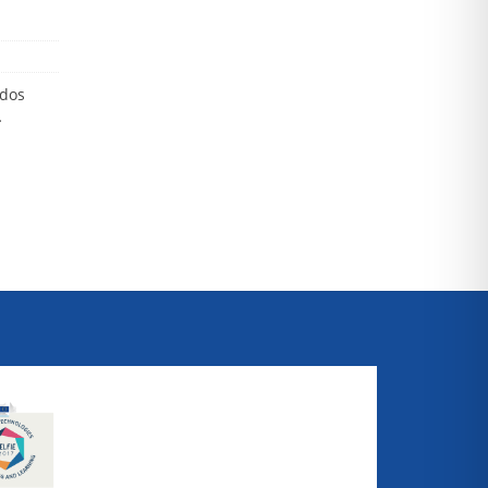
odos
…