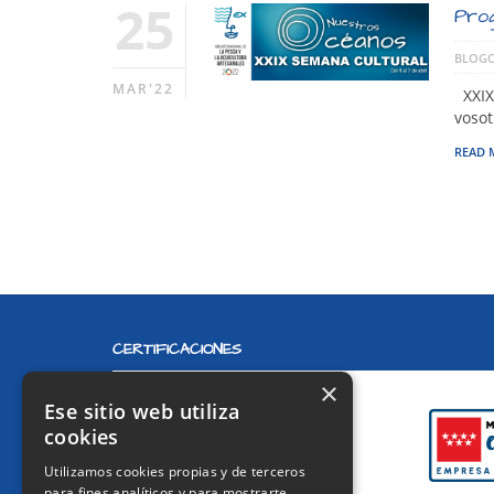
25
Prog
BLOGO
MAR'22
XXIX
vosot
READ 
CERTIFICACIONES
×
Ese sitio web utiliza
cookies
Utilizamos cookies propias y de terceros
para fines analíticos y para mostrarte