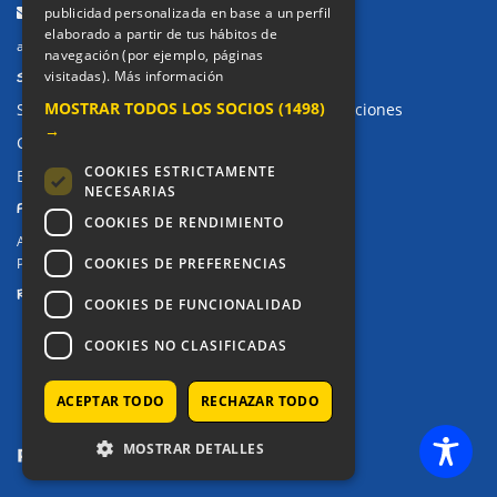
Email:
publicidad personalizada en base a un perfil
elaborado a partir de tus hábitos de
alkor@colegioalkor.com
navegación (por ejemplo, páginas
SUGERENCIAS Y CANAL DE DENUNCIAS
visitadas).
Más información
MOSTRAR TODOS LOS SOCIOS
(1498)
Sugerencias, Quejas, Reclamaciones y Felicitaciones
→
Canal de denuncias
COOKIES ESTRICTAMENTE
Buzón denuncia drogas CM
NECESARIAS
PRIVACIDAD
COOKIES DE RENDIMIENTO
Aviso legal / Política de privacidad
COOKIES DE PREFERENCIAS
Política de Cookies
REDES SOCIALES
COOKIES DE FUNCIONALIDAD
COOKIES NO CLASIFICADAS
ACEPTAR TODO
RECHAZAR TODO
MOSTRAR DETALLES