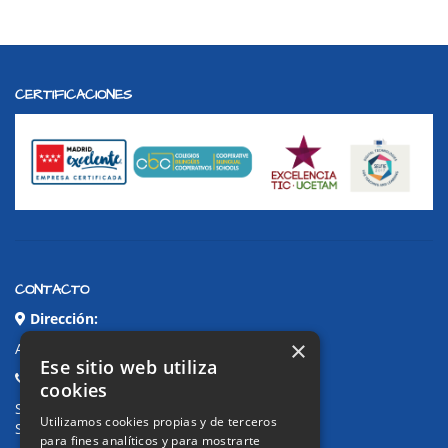
CERTIFICACIONES
CONTACTO
Dirección:
×
Avda. de Pablo Iglesias, 4. Alcorcón
Ese sitio web utiliza
Teléfonos:
cookies
Secretaría Ppal:
91 643 71 73
Utilizamos cookies propias y de terceros
Secretaría Infantil:
91 643 61 33
para fines analíticos y para mostrarte