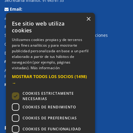
Secretaría Infantil:
91 643 61 33
Email:
×
alkor@colegioalkor.com
Ese sitio web utiliza
SUGERENCIAS Y CANAL DE DENUNCIAS
cookies
Sugerencias, Quejas, Reclamaciones y Felicitaciones
Utilizamos cookies propias y de terceros
Canal de denuncias
para fines analíticos y para mostrarte
publicidad personalizada en base a un perfil
Buzón denuncia drogas CM
elaborado a partir de tus hábitos de
PRIVACIDAD
navegación (por ejemplo, páginas
visitadas).
Más información
Aviso legal / Política de privacidad
MOSTRAR TODOS LOS SOCIOS
(1498)
Política de Cookies
→
REDES SOCIALES
COOKIES ESTRICTAMENTE
NECESARIAS
COOKIES DE RENDIMIENTO
COOKIES DE PREFERENCIAS
COOKIES DE FUNCIONALIDAD