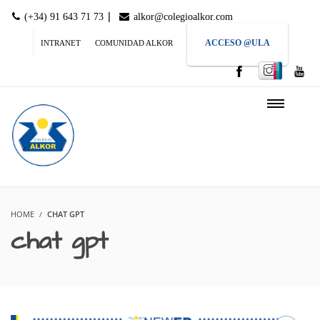
|
(+34) 91 643 71 73
alkor@colegioalkor.com
ACCESO @ULA
INTRANET
COMUNIDAD ALKOR
HOME
CHAT GPT
chat gpt