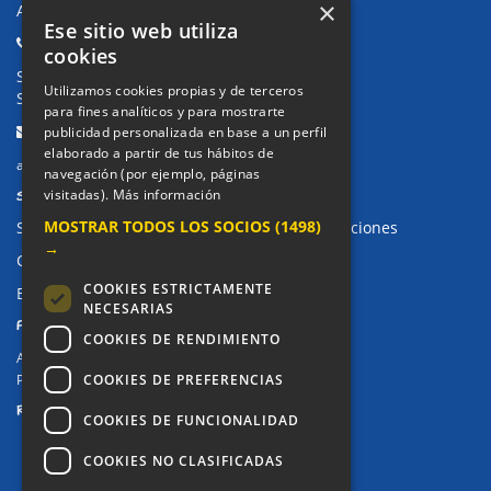
×
Avda. de Pablo Iglesias, 4. Alcorcón
Ese sitio web utiliza
Teléfonos:
cookies
Secretaría Ppal:
91 643 71 73
Utilizamos cookies propias y de terceros
Secretaría Infantil:
91 643 61 33
para fines analíticos y para mostrarte
Email:
publicidad personalizada en base a un perfil
elaborado a partir de tus hábitos de
alkor@colegioalkor.com
navegación (por ejemplo, páginas
SUGERENCIAS Y CANAL DE DENUNCIAS
visitadas).
Más información
MOSTRAR TODOS LOS SOCIOS
(1498)
Sugerencias, Quejas, Reclamaciones y Felicitaciones
→
Canal de denuncias
COOKIES ESTRICTAMENTE
Buzón denuncia drogas CM
NECESARIAS
PRIVACIDAD
COOKIES DE RENDIMIENTO
Aviso legal / Política de privacidad
COOKIES DE PREFERENCIAS
Política de Cookies
REDES SOCIALES
COOKIES DE FUNCIONALIDAD
COOKIES NO CLASIFICADAS