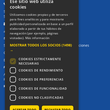
Ese sitio web utiliza
Teléfonos:
cookies
Secretaría Ppal:
91 643 71 73
Utilizamos cookies propias y de terceros
Secretaría Infantil:
91 643 61 33
para fines analíticos y para mostrarte
Email:
publicidad personalizada en base a un perfil
elaborado a partir de tus hábitos de
alkor@colegioalkor.com
navegación (por ejemplo, páginas
SUGERENCIAS Y CANAL DE DENUNCIAS
visitadas).
Más información
MOSTRAR TODOS LOS SOCIOS
(1498)
Sugerencias, Quejas, Reclamaciones y Felicitaciones
→
Canal de denuncias
COOKIES ESTRICTAMENTE
Buzón denuncia drogas CM
NECESARIAS
PRIVACIDAD
COOKIES DE RENDIMIENTO
Aviso legal / Política de privacidad
COOKIES DE PREFERENCIAS
Política de Cookies
REDES SOCIALES
COOKIES DE FUNCIONALIDAD
COOKIES NO CLASIFICADAS
ACEPTAR TODO
RECHAZAR TODO