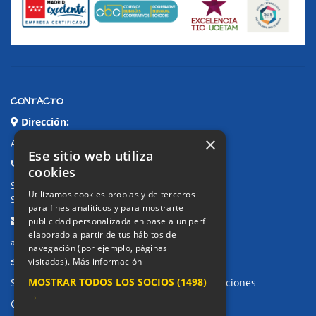
CONTACTO
Dirección:
×
Avda. de Pablo Iglesias, 4. Alcorcón
Ese sitio web utiliza
Teléfonos:
cookies
Secretaría Ppal:
91 643 71 73
Utilizamos cookies propias y de terceros
Secretaría Infantil:
91 643 61 33
para fines analíticos y para mostrarte
Email:
publicidad personalizada en base a un perfil
elaborado a partir de tus hábitos de
alkor@colegioalkor.com
navegación (por ejemplo, páginas
SUGERENCIAS Y CANAL DE DENUNCIAS
visitadas).
Más información
MOSTRAR TODOS LOS SOCIOS
(1498)
Sugerencias, Quejas, Reclamaciones y Felicitaciones
→
Canal de denuncias