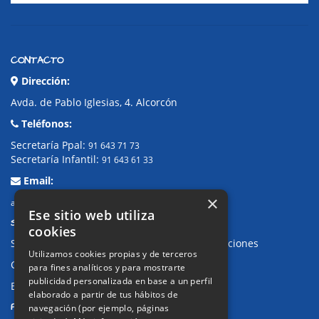
CONTACTO
Dirección:
Avda. de Pablo Iglesias, 4. Alcorcón
Teléfonos:
Secretaría Ppal:
91 643 71 73
Secretaría Infantil:
91 643 61 33
Email:
×
alkor@colegioalkor.com
Ese sitio web utiliza
SUGERENCIAS Y CANAL DE DENUNCIAS
cookies
Sugerencias, Quejas, Reclamaciones y Felicitaciones
Utilizamos cookies propias y de terceros
Canal de denuncias
para fines analíticos y para mostrarte
publicidad personalizada en base a un perfil
Buzón denuncia drogas CM
elaborado a partir de tus hábitos de
PRIVACIDAD
navegación (por ejemplo, páginas