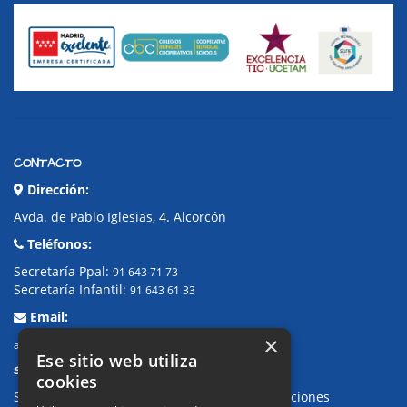
CONTACTO
Dirección:
Avda. de Pablo Iglesias, 4. Alcorcón
Teléfonos:
Secretaría Ppal:
91 643 71 73
Secretaría Infantil:
91 643 61 33
Email:
×
alkor@colegioalkor.com
Ese sitio web utiliza
SUGERENCIAS Y CANAL DE DENUNCIAS
cookies
Sugerencias, Quejas, Reclamaciones y Felicitaciones