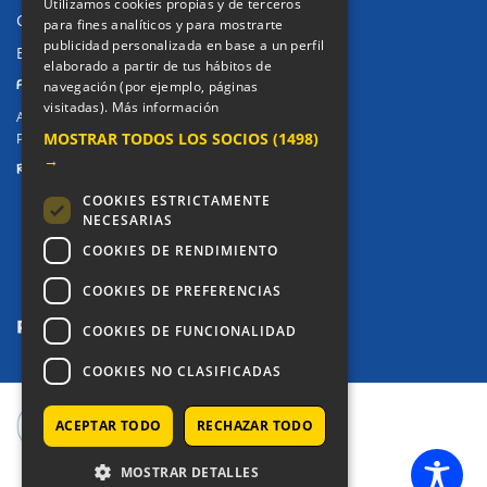
Utilizamos cookies propias y de terceros
Canal de denuncias
para fines analíticos y para mostrarte
publicidad personalizada en base a un perfil
Buzón denuncia drogas CM
elaborado a partir de tus hábitos de
PRIVACIDAD
navegación (por ejemplo, páginas
visitadas).
Más información
Aviso legal / Política de privacidad
MOSTRAR TODOS LOS SOCIOS
(1498)
Política de Cookies
→
REDES SOCIALES
COOKIES ESTRICTAMENTE
NECESARIAS
COOKIES DE RENDIMIENTO
COOKIES DE PREFERENCIAS
COOKIES DE FUNCIONALIDAD
COOKIES NO CLASIFICADAS
ACEPTAR TODO
COPYRIGHT © 2025 - COLEGIO ALKOR
RECHAZAR TODO
MOSTRAR DETALLES
SETUP MENUS IN ADMIN PANEL