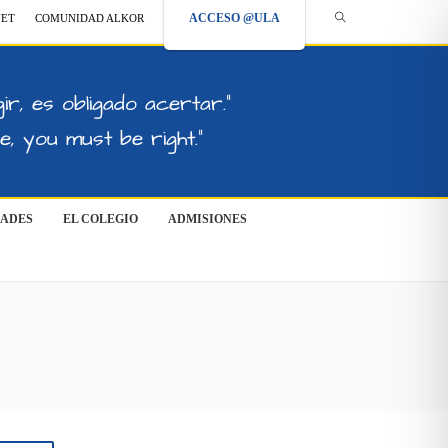
ACCESO @ULA
NET
COMUNIDAD ALKOR
ir, es obligado acertar."
, you must be right."
DADES
EL COLEGIO
ADMISIONES