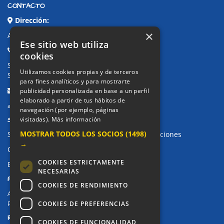
CONTACTO
Dirección:
×
Avda. de Pablo Iglesias, 4. Alcorcón
Ese sitio web utiliza
Teléfonos:
cookies
Secretaría Ppal:
91 643 71 73
Utilizamos cookies propias y de terceros
Secretaría Infantil:
91 643 61 33
para fines analíticos y para mostrarte
Email:
publicidad personalizada en base a un perfil
elaborado a partir de tus hábitos de
alkor@colegioalkor.com
navegación (por ejemplo, páginas
SUGERENCIAS Y CANAL DE DENUNCIAS
visitadas).
Más información
MOSTRAR TODOS LOS SOCIOS
(1498)
Sugerencias, Quejas, Reclamaciones y Felicitaciones
→
Canal de denuncias
COOKIES ESTRICTAMENTE
Buzón denuncia drogas CM
NECESARIAS
PRIVACIDAD
COOKIES DE RENDIMIENTO
Aviso legal / Política de privacidad
COOKIES DE PREFERENCIAS
Política de Cookies
REDES SOCIALES
COOKIES DE FUNCIONALIDAD