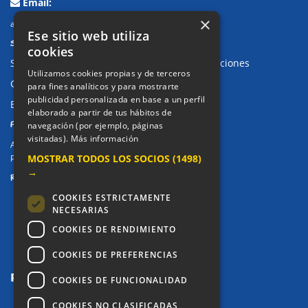
Email:
×
alkor@colegioalkor.com
Ese sitio web utiliza
SUGERENCIAS Y CANAL DE DENUNCIAS
cookies
Sugerencias, Quejas, Reclamaciones y Felicitaciones
Utilizamos cookies propias y de terceros
Canal de denuncias
para fines analíticos y para mostrarte
publicidad personalizada en base a un perfil
Buzón denuncia drogas CM
elaborado a partir de tus hábitos de
PRIVACIDAD
navegación (por ejemplo, páginas
visitadas).
Más información
Aviso legal / Política de privacidad
MOSTRAR TODOS LOS SOCIOS
(1498)
Política de Cookies
→
REDES SOCIALES
COOKIES ESTRICTAMENTE
NECESARIAS
COOKIES DE RENDIMIENTO
COOKIES DE PREFERENCIAS
COOKIES DE FUNCIONALIDAD
COOKIES NO CLASIFICADAS