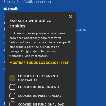
Secretaría Infantil:
91 643 61 33
Email:
×
alkor@colegioalkor.com
Ese sitio web utiliza
SUGERENCIAS Y CANAL DE DENUNCIAS
cookies
Sugerencias, Quejas, Reclamaciones y Felicitaciones
Utilizamos cookies propias y de terceros
Canal de denuncias
para fines analíticos y para mostrarte
publicidad personalizada en base a un perfil
Buzón denuncia drogas CM
elaborado a partir de tus hábitos de
PRIVACIDAD
navegación (por ejemplo, páginas
visitadas).
Más información
Aviso legal / Política de privacidad
MOSTRAR TODOS LOS SOCIOS
(1498)
Política de Cookies
→
REDES SOCIALES
COOKIES ESTRICTAMENTE
NECESARIAS
COOKIES DE RENDIMIENTO
COOKIES DE PREFERENCIAS
COOKIES DE FUNCIONALIDAD