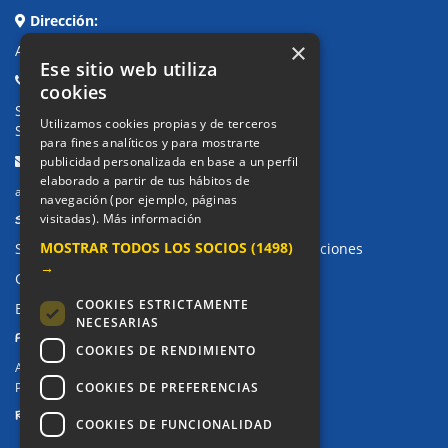
Dirección:
×
Avda. de Pablo Iglesias, 4. Alcorcón
Ese sitio web utiliza
Teléfonos:
cookies
Secretaría Ppal:
91 643 71 73
Utilizamos cookies propias y de terceros
Secretaría Infantil:
91 643 61 33
para fines analíticos y para mostrarte
Email:
publicidad personalizada en base a un perfil
elaborado a partir de tus hábitos de
alkor@colegioalkor.com
navegación (por ejemplo, páginas
SUGERENCIAS Y CANAL DE DENUNCIAS
visitadas).
Más información
MOSTRAR TODOS LOS SOCIOS
(1498)
Sugerencias, Quejas, Reclamaciones y Felicitaciones
→
Canal de denuncias
COOKIES ESTRICTAMENTE
Buzón denuncia drogas CM
NECESARIAS
PRIVACIDAD
COOKIES DE RENDIMIENTO
Aviso legal / Política de privacidad
COOKIES DE PREFERENCIAS
Política de Cookies
REDES SOCIALES
COOKIES DE FUNCIONALIDAD