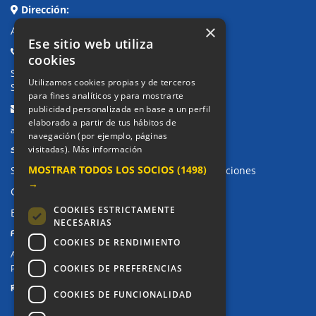
Dirección:
×
Avda. de Pablo Iglesias, 4. Alcorcón
Ese sitio web utiliza
Teléfonos:
cookies
Secretaría Ppal:
91 643 71 73
Utilizamos cookies propias y de terceros
Secretaría Infantil:
91 643 61 33
para fines analíticos y para mostrarte
Email:
publicidad personalizada en base a un perfil
elaborado a partir de tus hábitos de
alkor@colegioalkor.com
navegación (por ejemplo, páginas
SUGERENCIAS Y CANAL DE DENUNCIAS
visitadas).
Más información
MOSTRAR TODOS LOS SOCIOS
(1498)
Sugerencias, Quejas, Reclamaciones y Felicitaciones
→
Canal de denuncias
COOKIES ESTRICTAMENTE
Buzón denuncia drogas CM
NECESARIAS
PRIVACIDAD
COOKIES DE RENDIMIENTO
Aviso legal / Política de privacidad
COOKIES DE PREFERENCIAS
Política de Cookies
REDES SOCIALES
COOKIES DE FUNCIONALIDAD