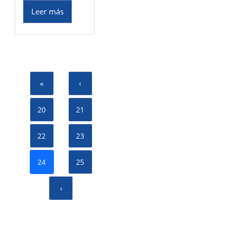
Leer más
«
‹
20
21
22
23
24
25
›