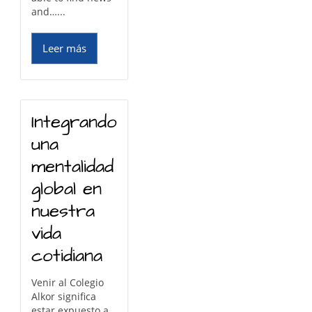
and…...
Leer más
Integrando
una
mentalidad
global en
nuestra
vida
cotidiana
Venir al Colegio
Alkor significa
estar expuesto a