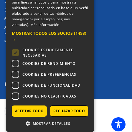
Canal de denuncias
para fines analíticos y para mostrarte
publicidad personalizada en base a un perfil
Buzón denuncia drogas CM
elaborado a partir de tus hábitos de
PRIVACIDAD
navegación (por ejemplo, páginas
visitadas).
Más información
Aviso legal / Política de privacidad
MOSTRAR TODOS LOS SOCIOS
(1498)
Política de Cookies
→
REDES SOCIALES
COOKIES ESTRICTAMENTE
NECESARIAS
COOKIES DE RENDIMIENTO
COOKIES DE PREFERENCIAS
COOKIES DE FUNCIONALIDAD
COOKIES NO CLASIFICADAS
ACEPTAR TODO
RECHAZAR TODO
COPYRIGHT © 2025 - COLEGIO ALKOR
MOSTRAR DETALLES
SETUP MENUS IN ADMIN PANEL