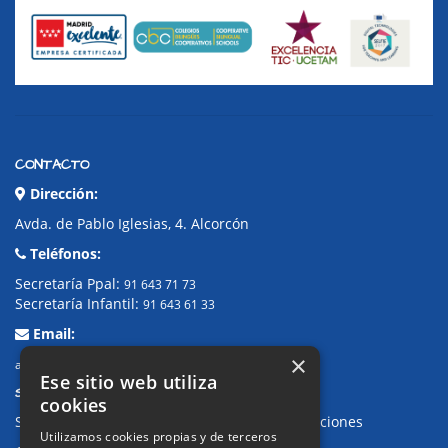
CONTACTO
Dirección:
Avda. de Pablo Iglesias, 4. Alcorcón
Teléfonos:
Secretaría Ppal:
91 643 71 73
Secretaría Infantil:
91 643 61 33
Email:
×
alkor@colegioalkor.com
Ese sitio web utiliza
SUGERENCIAS Y CANAL DE DENUNCIAS
cookies
Sugerencias, Quejas, Reclamaciones y Felicitaciones
Utilizamos cookies propias y de terceros