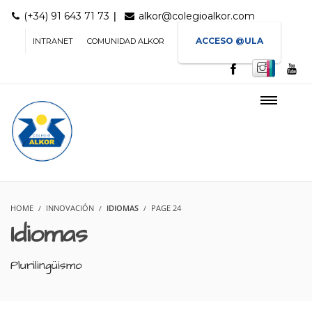
|
(+34) 91 643 71 73
alkor@colegioalkor.com
ACCESO @ULA
INTRANET
COMUNIDAD ALKOR
HOME
INNOVACIÓN
IDIOMAS
PAGE 24
Idiomas
Plurilingüismo