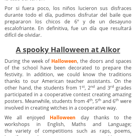
Por si fuera poco, los niños lucieron sus disfraces
durante todo el día, pudimos disfrutar del baile que
prepararon los chicos de 6º y de un desayuno
escalofriante. En definitiva, fue un día que resultará
difícil de olvidar.
A spooky Halloween at Alkor
During the week of
Halloween
, the doors and spaces
of the school have been decorated to prepare the
festivity. In addition, we could know the traditions
thanks to our American teacher assistants. On the
st
nd
rd
other hand, the students from 1
, 2
and 3
grades
participated in a cooperative contest creating amazing
th
th
th
posters. Meanwhile, students from 4
, 5
and 6
were
involved in creating witches in a cooperative way.
We all enjoyed
Halloween
day thanks to the
workshops in English, Maths and Language;
the variety of competitions such as raps, poems,