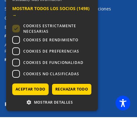
MOSTRAR TODOS LOS SOCIOS
(1498)
Sugerencias, Quejas, Reclamaciones y Felicitaciones
→
Canal de denuncias
COOKIES ESTRICTAMENTE
Buzón denuncia drogas CM
NECESARIAS
PRIVACIDAD
COOKIES DE RENDIMIENTO
Aviso legal / Política de privacidad
COOKIES DE PREFERENCIAS
Política de Cookies
REDES SOCIALES
COOKIES DE FUNCIONALIDAD
COOKIES NO CLASIFICADAS
ACEPTAR TODO
RECHAZAR TODO
MOSTRAR DETALLES
COPYRIGHT © 2025 - COLEGIO ALKOR