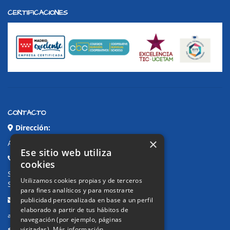
CERTIFICACIONES
CONTACTO
Dirección:
×
Avda. de Pablo Iglesias, 4. Alcorcón
Ese sitio web utiliza
Teléfonos:
cookies
Secretaría Ppal:
91 643 71 73
Utilizamos cookies propias y de terceros
Secretaría Infantil:
91 643 61 33
para fines analíticos y para mostrarte
Email:
publicidad personalizada en base a un perfil
elaborado a partir de tus hábitos de
alkor@colegioalkor.com
navegación (por ejemplo, páginas
SUGERENCIAS Y CANAL DE DENUNCIAS
visitadas).
Más información