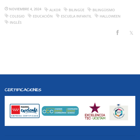
NOVIEMBRE 4, 2024
ALKOR
BILINGÜE
BILINGÜISMO
COLEGIO
EDUCACIÓN
ESCUELA INFANTIL
HALLOWEEN
INGLÉS
CERTIFICACIONES