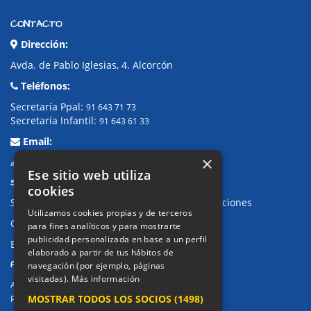
CONTACTO
Dirección:
Avda. de Pablo Iglesias, 4. Alcorcón
Teléfonos:
Secretaría Ppal:
91 643 71 73
Secretaría Infantil:
91 643 61 33
Email:
×
alkor@colegioalkor.com
Ese sitio web utiliza
SUGERENCIAS Y CANAL DE DENUNCIAS
cookies
Sugerencias, Quejas, Reclamaciones y Felicitaciones
Utilizamos cookies propias y de terceros
Canal de denuncias
para fines analíticos y para mostrarte
publicidad personalizada en base a un perfil
Buzón denuncia drogas CM
elaborado a partir de tus hábitos de
PRIVACIDAD
navegación (por ejemplo, páginas
visitadas).
Más información
Aviso legal / Política de privacidad
MOSTRAR TODOS LOS SOCIOS
(1498)
Política de Cookies