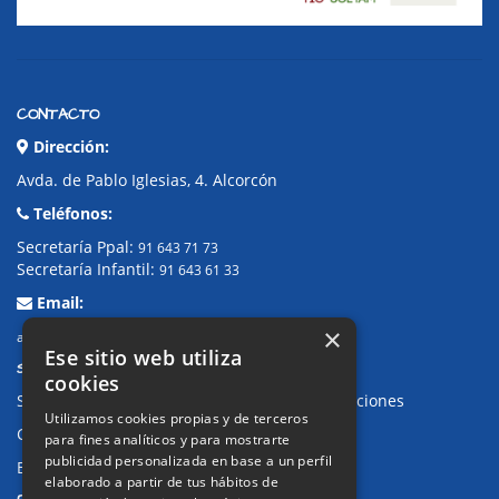
CONTACTO
Dirección:
Avda. de Pablo Iglesias, 4. Alcorcón
Teléfonos:
Secretaría Ppal:
91 643 71 73
Secretaría Infantil:
91 643 61 33
Email:
×
alkor@colegioalkor.com
Ese sitio web utiliza
SUGERENCIAS Y CANAL DE DENUNCIAS
cookies
Sugerencias, Quejas, Reclamaciones y Felicitaciones
Utilizamos cookies propias y de terceros
Canal de denuncias
para fines analíticos y para mostrarte
publicidad personalizada en base a un perfil
Buzón denuncia drogas CM
elaborado a partir de tus hábitos de