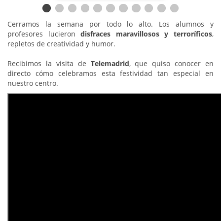
Cerramos la semana por todo lo alto. Los alumnos y
profesores lucieron
disfraces maravillosos y terroríficos
,
repletos de creatividad y humor.
Recibimos la visita de
Telemadrid
, que quiso conocer en
directo cómo celebramos esta festividad tan especial en
nuestro centro.