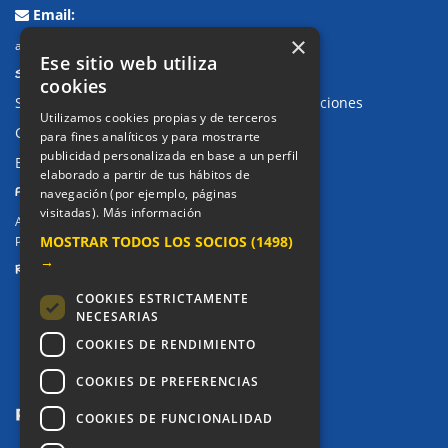
Email:
×
alkor@colegioalkor.com
Ese sitio web utiliza
SUGERENCIAS Y CANAL DE DENUNCIAS
cookies
Sugerencias, Quejas, Reclamaciones y Felicitaciones
Utilizamos cookies propias y de terceros
Canal de denuncias
para fines analíticos y para mostrarte
publicidad personalizada en base a un perfil
Buzón denuncia drogas CM
elaborado a partir de tus hábitos de
PRIVACIDAD
navegación (por ejemplo, páginas
visitadas).
Más información
Aviso legal / Política de privacidad
MOSTRAR TODOS LOS SOCIOS
(1498)
Política de Cookies
→
REDES SOCIALES
COOKIES ESTRICTAMENTE
NECESARIAS
COOKIES DE RENDIMIENTO
COOKIES DE PREFERENCIAS
COOKIES DE FUNCIONALIDAD