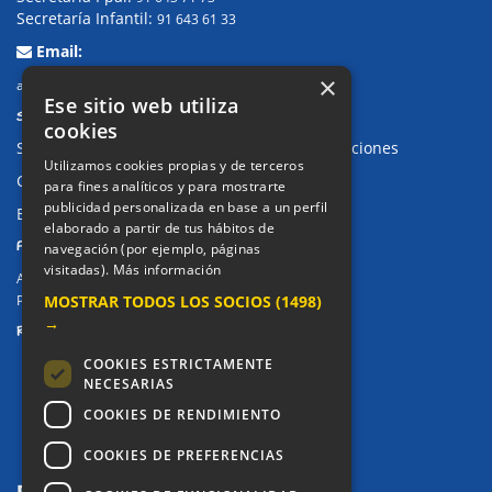
Secretaría Infantil:
91 643 61 33
Email:
×
alkor@colegioalkor.com
Ese sitio web utiliza
SUGERENCIAS Y CANAL DE DENUNCIAS
cookies
Sugerencias, Quejas, Reclamaciones y Felicitaciones
Utilizamos cookies propias y de terceros
Canal de denuncias
para fines analíticos y para mostrarte
publicidad personalizada en base a un perfil
Buzón denuncia drogas CM
elaborado a partir de tus hábitos de
PRIVACIDAD
navegación (por ejemplo, páginas
visitadas).
Más información
Aviso legal / Política de privacidad
MOSTRAR TODOS LOS SOCIOS
(1498)
Política de Cookies
→
REDES SOCIALES
COOKIES ESTRICTAMENTE
NECESARIAS
COOKIES DE RENDIMIENTO
COOKIES DE PREFERENCIAS