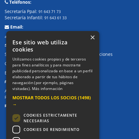
Teléfonos:
Secretaría Ppal:
91 643 71 73
Secretaría Infantil:
91 643 61 33
Email:
×
alkor@colegioalkor.com
Ese sitio web utiliza
SUGERENCIAS Y CANAL DE DENUNCIAS
cookies
Sugerencias, Quejas, Reclamaciones y Felicitaciones
Utilizamos cookies propias y de terceros
Canal de denuncias
para fines analíticos y para mostrarte
publicidad personalizada en base a un perfil
Buzón denuncia drogas CM
elaborado a partir de tus hábitos de
PRIVACIDAD
navegación (por ejemplo, páginas
visitadas).
Más información
Aviso legal / Política de privacidad
MOSTRAR TODOS LOS SOCIOS
(1498)
Política de Cookies
→
REDES SOCIALES
COOKIES ESTRICTAMENTE
NECESARIAS
COOKIES DE RENDIMIENTO