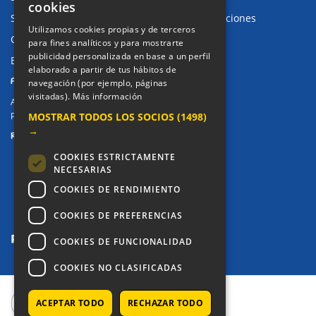
cookies
Sugerencias, Quejas, Reclamaciones y Felicitaciones
Utilizamos cookies propias y de terceros
Canal de denuncias
para fines analíticos y para mostrarte
publicidad personalizada en base a un perfil
Buzón denuncia drogas CM
elaborado a partir de tus hábitos de
PRIVACIDAD
navegación (por ejemplo, páginas
visitadas).
Más información
Aviso legal / Política de privacidad
MOSTRAR TODOS LOS SOCIOS
(1498)
Política de Cookies
→
REDES SOCIALES
COOKIES ESTRICTAMENTE
NECESARIAS
COOKIES DE RENDIMIENTO
COOKIES DE PREFERENCIAS
COOKIES DE FUNCIONALIDAD
COOKIES NO CLASIFICADAS
COPYRIGHT © 2025 - COLEGIO ALKOR
ACEPTAR TODO
RECHAZAR TODO