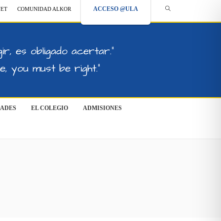
ACCESO @ULA
NET
COMUNIDAD ALKOR
ir, es obligado acertar."
, you must be right."
DADES
EL COLEGIO
ADMISIONES