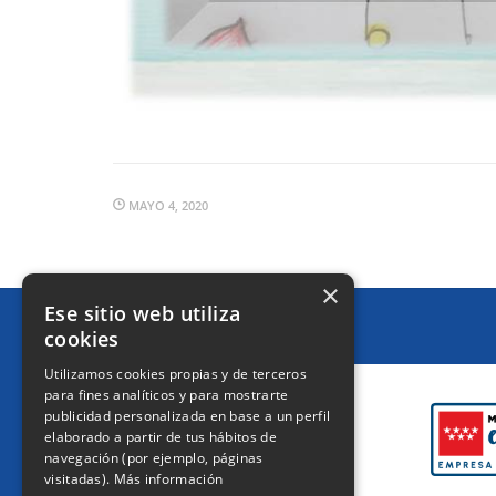
MAYO 4, 2020
×
Ese sitio web utiliza
cookies
CERTIFICACIONES
Utilizamos cookies propias y de terceros
para fines analíticos y para mostrarte
publicidad personalizada en base a un perfil
elaborado a partir de tus hábitos de
navegación (por ejemplo, páginas
visitadas).
Más información