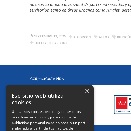
ilustran la amplia diversidad de partes interesadas y
territorios, tanto en áreas urbanas como rurales, des
SEPTIEMBRE 19, 2025
ALCORCÓN
ALKOR
BILINGÜ
HUELLA DE CARBONO
CERTIFICACIONES
×
Ese sitio web utiliza
cookies
Utilizamos cookies propias y de terceros
para fines analíticos y para mostrarte
publicidad personalizada en base a un perfil
elaborado a partir de tus hábitos de