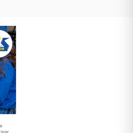
se
cipar