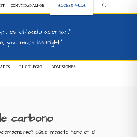
ACCESO @ULA
NET
COMUNIDAD ALKOR
ir, es obligado acertar."
, you must be right."
DADES
EL COLEGIO
ADMISIONES
 de carbono
scomponerse? ¿Qué impacto tiene en el