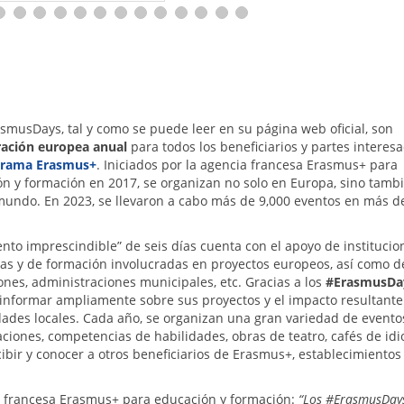
smusDays, tal y como se puede leer en su página web oficial, son
ración europea anual
para todos los beneficiarios y partes interes
grama Erasmus+
. Iniciados por la agencia francesa Erasmus+ para
n y formación en 2017, se organizan no solo en Europa, sino tamb
mundo. En 2023, se llevaron a cabo más de 9,000 eventos en más d
ento imprescindible” de seis días cuenta con el apoyo de institucio
as y de formación involucradas en proyectos europeos, así como d
ones, administraciones municipales, etc. Gracias a los
#ErasmusDa
nformar ampliamente sobre sus proyectos y el impacto resultante
des locales. Cada año, se organizan una gran variedad de evento
ciones, competencias de habilidades, obras de teatro, cafés de id
bir y conocer a otros beneficiarios de Erasmus+, establecimientos 
ia francesa Erasmus+ para educación y formación:
“Los #ErasmusDay