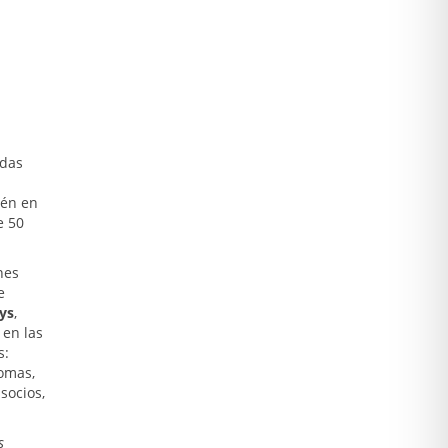
adas
ién en
e 50
nes
e
ys
,
 en las
s:
iomas,
socios,
s