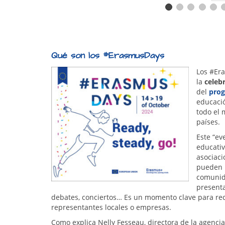
Qué son los #ErasmusDays
Los #Era
la
celeb
del
pro
educació
todo el 
países.
Este “ev
educativ
asociaci
pueden i
comunida
presenta
debates, conciertos… Es un momento clave para reci
representantes locales o empresas.
Como explica Nelly Fesseau, directora de la agenc