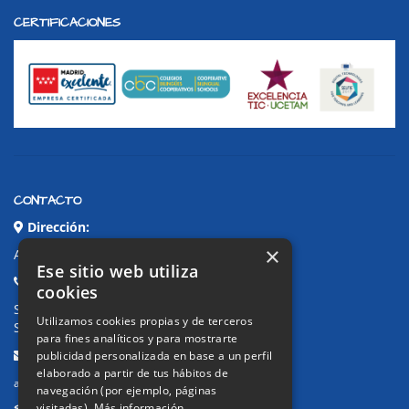
CERTIFICACIONES
CONTACTO
Dirección:
×
Avda. de Pablo Iglesias, 4. Alcorcón
Ese sitio web utiliza
Teléfonos:
cookies
Secretaría Ppal:
91 643 71 73
Utilizamos cookies propias y de terceros
Secretaría Infantil:
91 643 61 33
para fines analíticos y para mostrarte
Email:
publicidad personalizada en base a un perfil
elaborado a partir de tus hábitos de
alkor@colegioalkor.com
navegación (por ejemplo, páginas
SUGERENCIAS Y CANAL DE DENUNCIAS
visitadas).
Más información