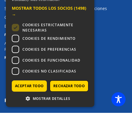
MOSTRAR TODOS LOS SOCIOS
(1498)
Sugerencias, Quejas, Reclamaciones y Felicitaciones
→
Canal de denuncias
COOKIES ESTRICTAMENTE
Buzón denuncia drogas CM
NECESARIAS
PRIVACIDAD
COOKIES DE RENDIMIENTO
Aviso legal / Política de privacidad
COOKIES DE PREFERENCIAS
Política de Cookies
REDES SOCIALES
COOKIES DE FUNCIONALIDAD
COOKIES NO CLASIFICADAS
ACEPTAR TODO
RECHAZAR TODO
MOSTRAR DETALLES
COPYRIGHT © 2025 - COLEGIO ALKOR