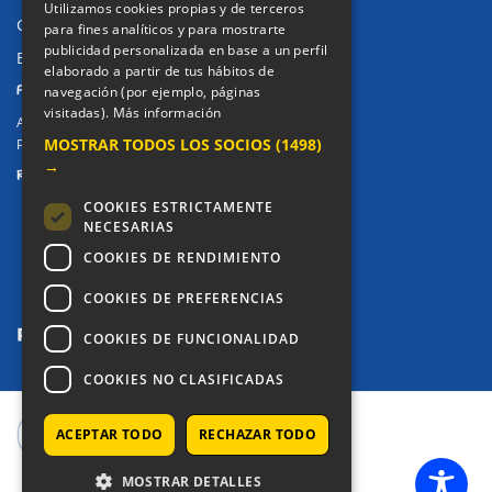
Utilizamos cookies propias y de terceros
Canal de denuncias
para fines analíticos y para mostrarte
publicidad personalizada en base a un perfil
Buzón denuncia drogas CM
elaborado a partir de tus hábitos de
PRIVACIDAD
navegación (por ejemplo, páginas
visitadas).
Más información
Aviso legal / Política de privacidad
MOSTRAR TODOS LOS SOCIOS
(1498)
Política de Cookies
→
REDES SOCIALES
COOKIES ESTRICTAMENTE
NECESARIAS
COOKIES DE RENDIMIENTO
COOKIES DE PREFERENCIAS
COOKIES DE FUNCIONALIDAD
COOKIES NO CLASIFICADAS
ACEPTAR TODO
RECHAZAR TODO
COPYRIGHT © 2025 - COLEGIO ALKOR
MOSTRAR DETALLES
SETUP MENUS IN ADMIN PANEL