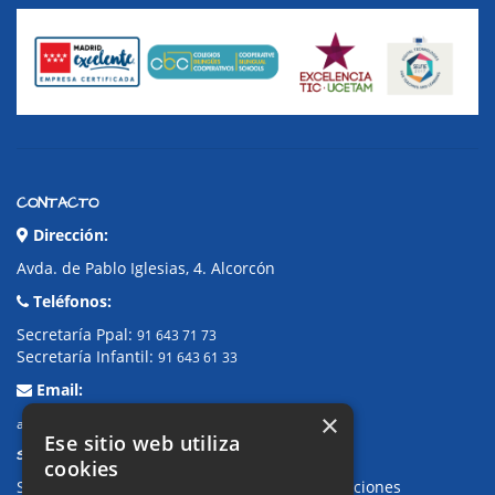
CONTACTO
Dirección:
Avda. de Pablo Iglesias, 4. Alcorcón
Teléfonos:
Secretaría Ppal:
91 643 71 73
Secretaría Infantil:
91 643 61 33
Email:
×
alkor@colegioalkor.com
Ese sitio web utiliza
SUGERENCIAS Y CANAL DE DENUNCIAS
cookies
Sugerencias, Quejas, Reclamaciones y Felicitaciones