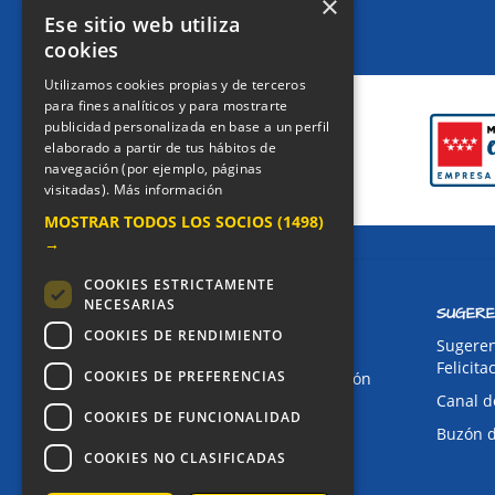
×
Ese sitio web utiliza
cookies
CERTIFICACIONES
Utilizamos cookies propias y de terceros
para fines analíticos y para mostrarte
publicidad personalizada en base a un perfil
elaborado a partir de tus hábitos de
navegación (por ejemplo, páginas
visitadas).
Más información
MOSTRAR TODOS LOS SOCIOS
(1498)
→
COOKIES ESTRICTAMENTE
NECESARIAS
CONTACTO
SUGERE
COOKIES DE RENDIMIENTO
Dirección:
Sugeren
Felicita
COOKIES DE PREFERENCIAS
Avda. de Pablo Iglesias, 4. Alcorcón
Canal d
Teléfonos:
COOKIES DE FUNCIONALIDAD
Buzón 
Secretaría Ppal:
91 643 71 73
COOKIES NO CLASIFICADAS
Secretaría Infantil:
91 643 61 33