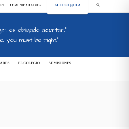
ACCESO @ULA
NET
COMUNIDAD ALKOR
ir, es obligado acertar."
, you must be right."
DADES
EL COLEGIO
ADMISIONES