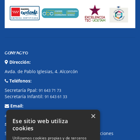
CONTACTO
Dirección:
Avda. de Pablo Iglesias, 4. Alcorcón
Teléfonos:
Secretaría Ppal:
91 643 71 73
Secretaría Infantil:
91 643 61 33
Email:
×
alkor@colegioalkor.com
Ese sitio web utiliza
SUGERENCIAS Y CANAL DE DENUNCIAS
cookies
Sugerencias, Quejas, Reclamaciones y Felicitaciones
Utilizamos cookies propias y de terceros