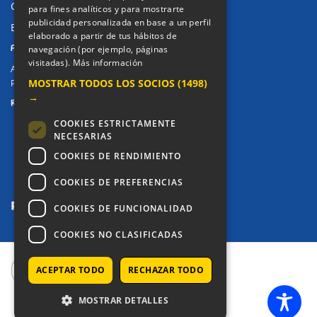
Canal de denuncias
para fines analíticos y para mostrarte
publicidad personalizada en base a un perfil
Buzón denuncia drogas CM
elaborado a partir de tus hábitos de
PRIVACIDAD
navegación (por ejemplo, páginas
visitadas).
Más información
Aviso legal / Política de privacidad
MOSTRAR TODOS LOS SOCIOS
(1498)
Política de Cookies
→
REDES SOCIALES
COOKIES ESTRICTAMENTE
NECESARIAS
COOKIES DE RENDIMIENTO
COOKIES DE PREFERENCIAS
COOKIES DE FUNCIONALIDAD
COOKIES NO CLASIFICADAS
ACEPTAR TODO
RECHAZAR TODO
COPYRIGHT © 2025 - COLEGIO ALKOR
MOSTRAR DETALLES
SETUP MENUS IN ADMIN PANEL