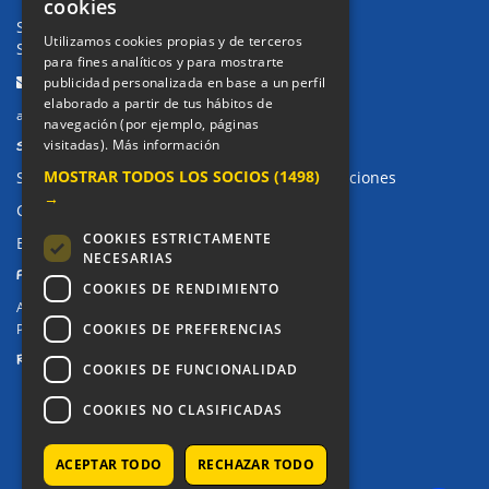
cookies
Secretaría Ppal:
91 643 71 73
Utilizamos cookies propias y de terceros
Secretaría Infantil:
91 643 61 33
para fines analíticos y para mostrarte
Email:
publicidad personalizada en base a un perfil
elaborado a partir de tus hábitos de
alkor@colegioalkor.com
navegación (por ejemplo, páginas
SUGERENCIAS Y CANAL DE DENUNCIAS
visitadas).
Más información
MOSTRAR TODOS LOS SOCIOS
(1498)
Sugerencias, Quejas, Reclamaciones y Felicitaciones
→
Canal de denuncias
COOKIES ESTRICTAMENTE
Buzón denuncia drogas CM
NECESARIAS
PRIVACIDAD
COOKIES DE RENDIMIENTO
Aviso legal / Política de privacidad
COOKIES DE PREFERENCIAS
Política de Cookies
REDES SOCIALES
COOKIES DE FUNCIONALIDAD
COOKIES NO CLASIFICADAS
ACEPTAR TODO
RECHAZAR TODO