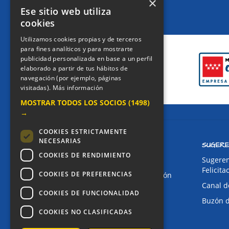
×
Ese sitio web utiliza
cookies
CERTIFICACIONES
Utilizamos cookies propias y de terceros
para fines analíticos y para mostrarte
publicidad personalizada en base a un perfil
elaborado a partir de tus hábitos de
navegación (por ejemplo, páginas
visitadas).
Más información
MOSTRAR TODOS LOS SOCIOS
(1498)
→
COOKIES ESTRICTAMENTE
NECESARIAS
CONTACTO
SUGERE
COOKIES DE RENDIMIENTO
Dirección:
Sugeren
Felicita
COOKIES DE PREFERENCIAS
Avda. de Pablo Iglesias, 4. Alcorcón
Canal d
Teléfonos:
COOKIES DE FUNCIONALIDAD
Buzón 
Secretaría Ppal:
91 643 71 73
COOKIES NO CLASIFICADAS
Secretaría Infantil:
91 643 61 33