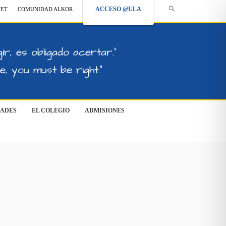
ACCESO @ULA
NET
COMUNIDAD ALKOR
ir, es obligado acertar."
, you must be right."
DADES
EL COLEGIO
ADMISIONES