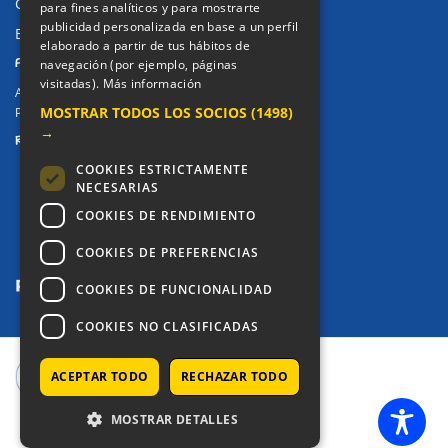
Canal de denuncias
para fines analíticos y para mostrarte
publicidad personalizada en base a un perfil
Buzón denuncia drogas CM
elaborado a partir de tus hábitos de
PRIVACIDAD
navegación (por ejemplo, páginas
visitadas).
Más información
Aviso legal / Política de privacidad
MOSTRAR TODOS LOS SOCIOS
(1498)
Política de Cookies
→
REDES SOCIALES
COOKIES ESTRICTAMENTE
NECESARIAS
COOKIES DE RENDIMIENTO
COOKIES DE PREFERENCIAS
COOKIES DE FUNCIONALIDAD
COOKIES NO CLASIFICADAS
ACEPTAR TODO
RECHAZAR TODO
COPYRIGHT © 2025 - COLEGIO ALKOR
MOSTRAR DETALLES
SETUP MENUS IN ADMIN PANEL