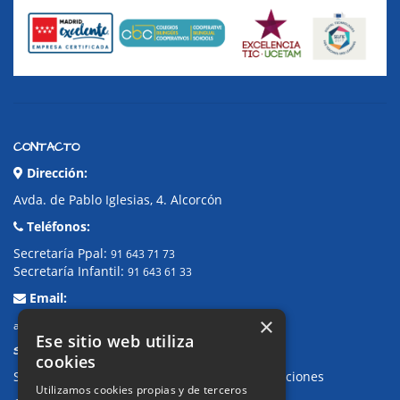
CONTACTO
Dirección:
Avda. de Pablo Iglesias, 4. Alcorcón
Teléfonos:
Secretaría Ppal:
91 643 71 73
Secretaría Infantil:
91 643 61 33
Email:
×
alkor@colegioalkor.com
Ese sitio web utiliza
SUGERENCIAS Y CANAL DE DENUNCIAS
cookies
Sugerencias, Quejas, Reclamaciones y Felicitaciones
Utilizamos cookies propias y de terceros