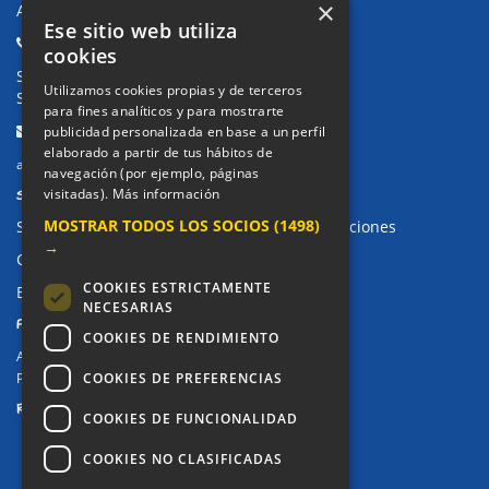
×
Avda. de Pablo Iglesias, 4. Alcorcón
Ese sitio web utiliza
Teléfonos:
cookies
Secretaría Ppal:
91 643 71 73
Utilizamos cookies propias y de terceros
Secretaría Infantil:
91 643 61 33
para fines analíticos y para mostrarte
Email:
publicidad personalizada en base a un perfil
elaborado a partir de tus hábitos de
alkor@colegioalkor.com
navegación (por ejemplo, páginas
SUGERENCIAS Y CANAL DE DENUNCIAS
visitadas).
Más información
MOSTRAR TODOS LOS SOCIOS
(1498)
Sugerencias, Quejas, Reclamaciones y Felicitaciones
→
Canal de denuncias
COOKIES ESTRICTAMENTE
Buzón denuncia drogas CM
NECESARIAS
PRIVACIDAD
COOKIES DE RENDIMIENTO
Aviso legal / Política de privacidad
COOKIES DE PREFERENCIAS
Política de Cookies
REDES SOCIALES
COOKIES DE FUNCIONALIDAD
COOKIES NO CLASIFICADAS