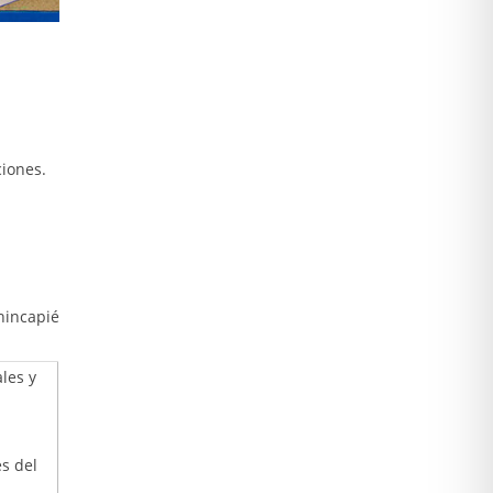
ciones.
hincapié
les y
es del