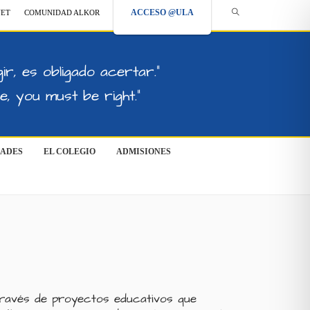
ACCESO @ULA
NET
COMUNIDAD ALKOR
ir, es obligado acertar."
, you must be right."
DADES
EL COLEGIO
ADMISIONES
través de proyectos educativos que