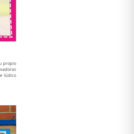
u propio
ovadoras
e lúdico