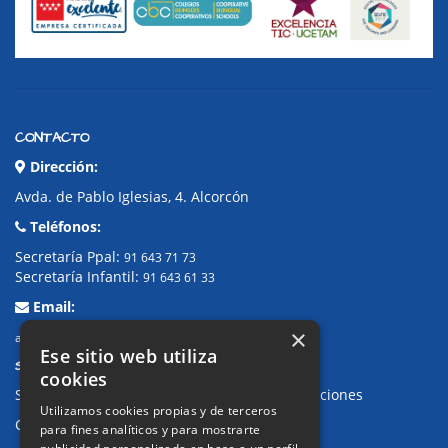
CONTACTO
Dirección:
Avda. de Pablo Iglesias, 4. Alcorcón
Teléfonos:
Secretaría Ppal:
91 643 71 73
Secretaría Infantil:
91 643 61 33
Email:
×
alkor@colegioalkor.com
Ese sitio web utiliza
SUGERENCIAS Y CANAL DE DENUNCIAS
cookies
Sugerencias, Quejas, Reclamaciones y Felicitaciones
Utilizamos cookies propias y de terceros
Canal de denuncias
para fines analíticos y para mostrarte