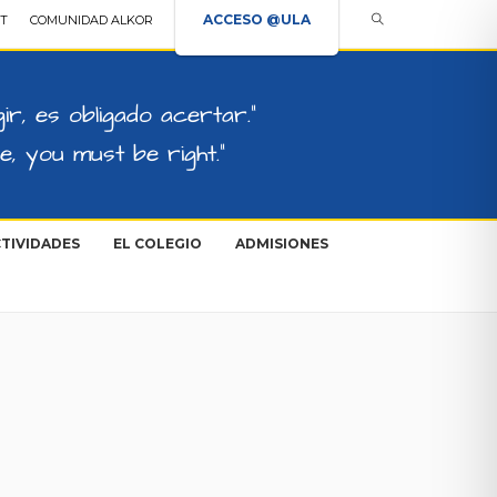
ACCESO @ULA
T
COMUNIDAD ALKOR
ir, es obligado acertar."
, you must be right."
TIVIDADES
EL COLEGIO
ADMISIONES