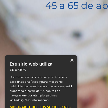
45 a 65 de ab
×
Ese sitio web utiliza
cookies
Utilizamos cookies propias y de terceros
para fines analíticos y para mostrarte
publicidad personalizada en base a un perfil
elaborado a partir de tus hábitos de
navegación (por ejemplo, páginas
visitadas).
Más información
MOSTRAR TODOS LOS SOCIOS
(1498)