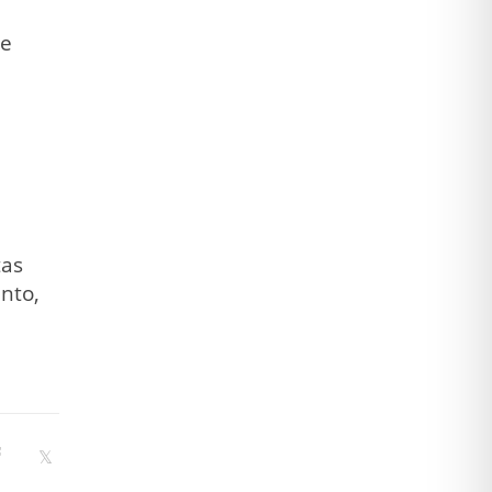
de
tas
nto,