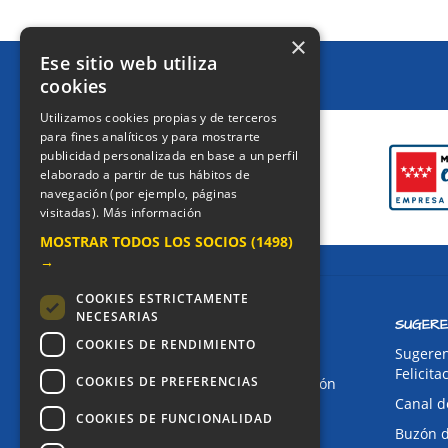
×
Ese sitio web utiliza
cookies
CERTIFICACIONES
Utilizamos cookies propias y de terceros
para fines analíticos y para mostrarte
publicidad personalizada en base a un perfil
elaborado a partir de tus hábitos de
navegación (por ejemplo, páginas
visitadas).
Más información
MOSTRAR TODOS LOS SOCIOS
(1498)
→
COOKIES ESTRICTAMENTE
NECESARIAS
CONTACTO
SUGERE
COOKIES DE RENDIMIENTO
Dirección:
Sugeren
Felicita
COOKIES DE PREFERENCIAS
Avda. de Pablo Iglesias, 4. Alcorcón
Canal d
Teléfonos:
COOKIES DE FUNCIONALIDAD
Buzón 
Secretaría Ppal:
91 643 71 73