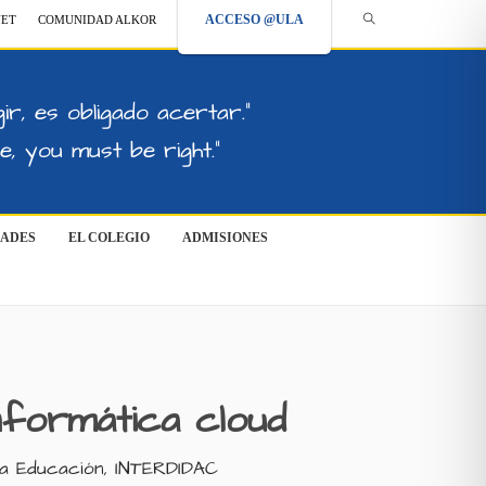
ACCESO @ULA
NET
COMUNIDAD ALKOR
ir, es obligado acertar."
, you must be right."
DADES
EL COLEGIO
ADMISIONES
nformática cloud
la Educación, INTERDIDAC