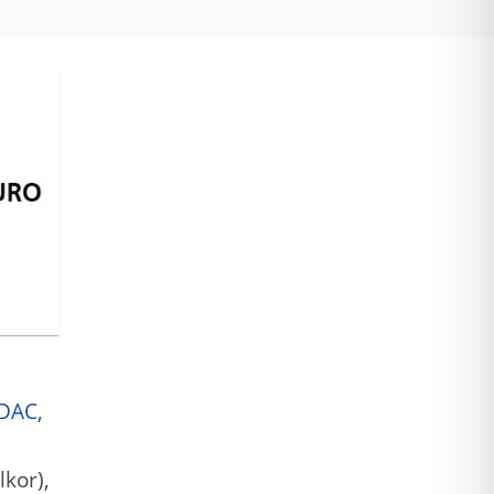
IDAC
,
lkor),