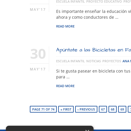
ESCUELA INFANTIL
PROYECTO EDUCATIVO
PRO
MAY'17
Es importante enseñar la educación 
ahora y como conductores de …
READ MORE
30
Apúntate a las Bicicletas en Fami
ESCUELA INFANTIL
NOTICIAS
PROYECTOS
ANA 
MAY'17
Si te gusta pasear en bicicleta con t
para …
READ MORE
PAGE 71 OF 74
« FIRST
‹ PREVIOUS
67
68
69