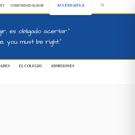
ACCESO @ULA
NET
COMUNIDAD ALKOR
ir, es obligado acertar."
, you must be right."
DADES
EL COLEGIO
ADMISIONES