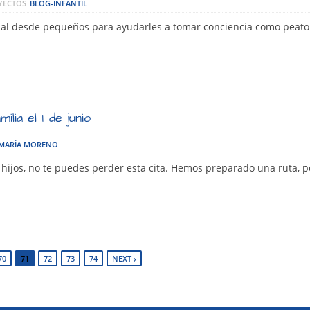
YECTOS
BLOG-INFANTIL
vial desde pequeños para ayudarles a tomar conciencia como peat
lia el 11 de junio
MARÍA MORENO
us hijos, no te puedes perder esta cita. Hemos preparado una ruta, 
70
71
72
73
74
NEXT ›