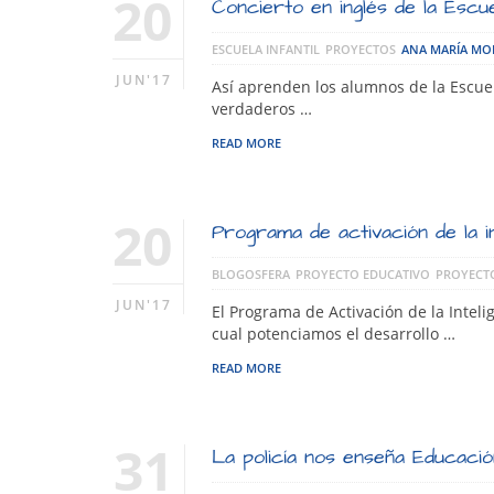
20
Concierto en inglés de la Escue
ESCUELA INFANTIL
PROYECTOS
ANA MARÍA M
JUN'17
Así aprenden los alumnos de la Escuela
verdaderos …
READ MORE
20
Programa de activación de la int
BLOGOSFERA
PROYECTO EDUCATIVO
PROYECT
JUN'17
El Programa de Activación de la Inteli
cual potenciamos el desarrollo …
READ MORE
31
La policía nos enseña Educación