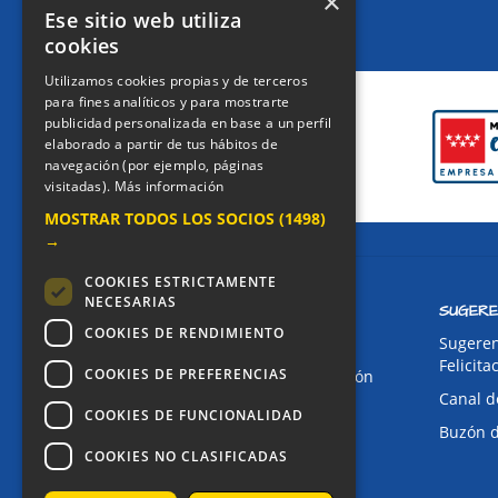
×
Ese sitio web utiliza
cookies
CERTIFICACIONES
Utilizamos cookies propias y de terceros
para fines analíticos y para mostrarte
publicidad personalizada en base a un perfil
elaborado a partir de tus hábitos de
navegación (por ejemplo, páginas
visitadas).
Más información
MOSTRAR TODOS LOS SOCIOS
(1498)
→
COOKIES ESTRICTAMENTE
NECESARIAS
CONTACTO
SUGERE
COOKIES DE RENDIMIENTO
Dirección:
Sugeren
Felicita
COOKIES DE PREFERENCIAS
Avda. de Pablo Iglesias, 4. Alcorcón
Canal d
Teléfonos:
COOKIES DE FUNCIONALIDAD
Buzón 
Secretaría Ppal:
91 643 71 73
COOKIES NO CLASIFICADAS
Secretaría Infantil:
91 643 61 33