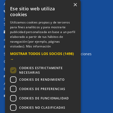
×
Avda. de Pablo Iglesias, 4. Alcorcón
Ese sitio web utiliza
Teléfonos:
cookies
Secretaría Ppal:
91 643 71 73
Utilizamos cookies propias y de terceros
Secretaría Infantil:
91 643 61 33
para fines analíticos y para mostrarte
Email:
publicidad personalizada en base a un perfil
elaborado a partir de tus hábitos de
alkor@colegioalkor.com
navegación (por ejemplo, páginas
SUGERENCIAS Y CANAL DE DENUNCIAS
visitadas).
Más información
MOSTRAR TODOS LOS SOCIOS
(1498)
Sugerencias, Quejas, Reclamaciones y Felicitaciones
→
Canal de denuncias
COOKIES ESTRICTAMENTE
Buzón denuncia drogas CM
NECESARIAS
PRIVACIDAD
COOKIES DE RENDIMIENTO
Aviso legal / Política de privacidad
COOKIES DE PREFERENCIAS
Política de Cookies
REDES SOCIALES
COOKIES DE FUNCIONALIDAD
COOKIES NO CLASIFICADAS