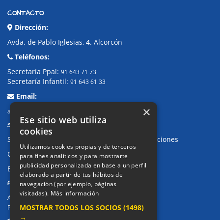
CONTACTO
Dirección:
Avda. de Pablo Iglesias, 4. Alcorcón
Teléfonos:
Secretaría Ppal:
91 643 71 73
Secretaría Infantil:
91 643 61 33
Email:
×
alkor@colegioalkor.com
Ese sitio web utiliza
SUGERENCIAS Y CANAL DE DENUNCIAS
cookies
Sugerencias, Quejas, Reclamaciones y Felicitaciones
Utilizamos cookies propias y de terceros
Canal de denuncias
para fines analíticos y para mostrarte
publicidad personalizada en base a un perfil
Buzón denuncia drogas CM
elaborado a partir de tus hábitos de
PRIVACIDAD
navegación (por ejemplo, páginas
visitadas).
Más información
Aviso legal / Política de privacidad
MOSTRAR TODOS LOS SOCIOS
(1498)
Política de Cookies
→