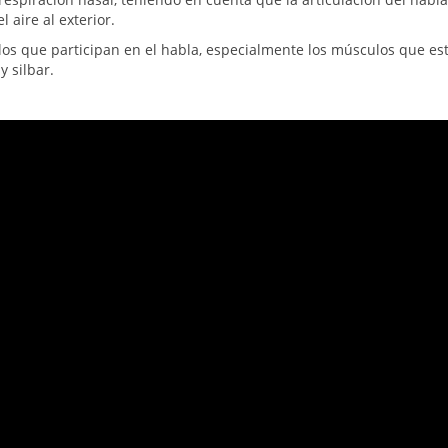
l aire al exterior.
os que participan en el habla, especialmente los músculos que es
y silbar.