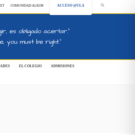
ACCESO @ULA
NET
COMUNIDAD ALKOR
ir, es obligado acertar."
, you must be right."
DADES
EL COLEGIO
ADMISIONES