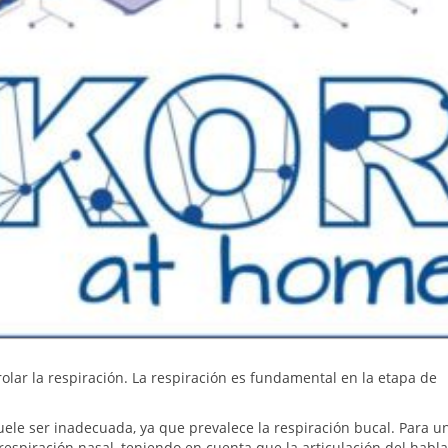
rolar la respiración. La respiración es fundamental en la etapa de
uele ser inadecuada, ya que prevalece la respiración bucal. Para u
respiración nasal, teniendo en cuenta que la articulación del habla