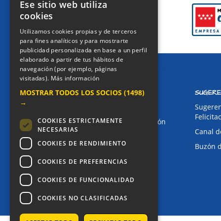
Ese sitio web utiliza
cookies
Utilizamos cookies propias y de terceros
para fines analíticos y para mostrarte
publicidad personalizada en base a un perfil
elaborado a partir de tus hábitos de
navegación (por ejemplo, páginas
visitadas).
Más información
MOSTRAR TODOS LOS SOCIOS
(1498)
CONTACTO
SUGERE
→
Dirección:
Sugeren
Felicita
COOKIES ESTRICTAMENTE
Avda. de Pablo Iglesias, 4. Alcorcón
NECESARIAS
Canal d
Teléfonos:
COOKIES DE RENDIMIENTO
Buzón 
Secretaría Ppal:
91 643 71 73
Secretaría Infantil:
COOKIES DE PREFERENCIAS
91 643 61 33
Email:
COOKIES DE FUNCIONALIDAD
alkor@colegioalkor.com
COOKIES NO CLASIFICADAS