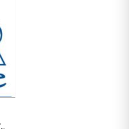
n
 se