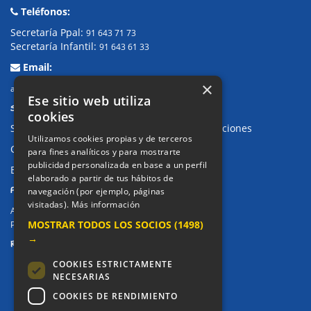
Teléfonos:
Secretaría Ppal:
91 643 71 73
Secretaría Infantil:
91 643 61 33
Email:
×
alkor@colegioalkor.com
Ese sitio web utiliza
SUGERENCIAS Y CANAL DE DENUNCIAS
cookies
Sugerencias, Quejas, Reclamaciones y Felicitaciones
Utilizamos cookies propias y de terceros
Canal de denuncias
para fines analíticos y para mostrarte
publicidad personalizada en base a un perfil
Buzón denuncia drogas CM
elaborado a partir de tus hábitos de
PRIVACIDAD
navegación (por ejemplo, páginas
visitadas).
Más información
Aviso legal / Política de privacidad
MOSTRAR TODOS LOS SOCIOS
(1498)
Política de Cookies
→
REDES SOCIALES
COOKIES ESTRICTAMENTE
NECESARIAS
COOKIES DE RENDIMIENTO