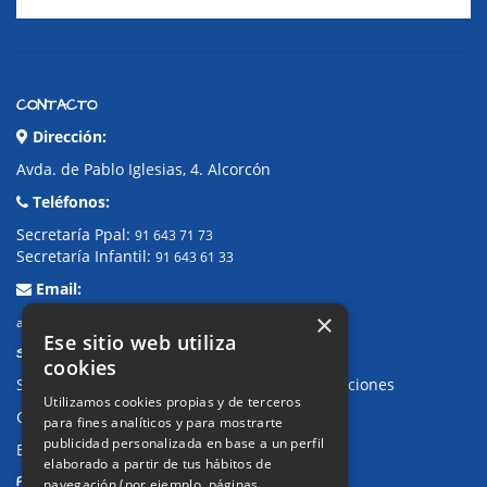
CONTACTO
Dirección:
Avda. de Pablo Iglesias, 4. Alcorcón
Teléfonos:
Secretaría Ppal:
91 643 71 73
Secretaría Infantil:
91 643 61 33
Email:
×
alkor@colegioalkor.com
Ese sitio web utiliza
SUGERENCIAS Y CANAL DE DENUNCIAS
cookies
Sugerencias, Quejas, Reclamaciones y Felicitaciones
Utilizamos cookies propias y de terceros
Canal de denuncias
para fines analíticos y para mostrarte
publicidad personalizada en base a un perfil
Buzón denuncia drogas CM
elaborado a partir de tus hábitos de
PRIVACIDAD
navegación (por ejemplo, páginas