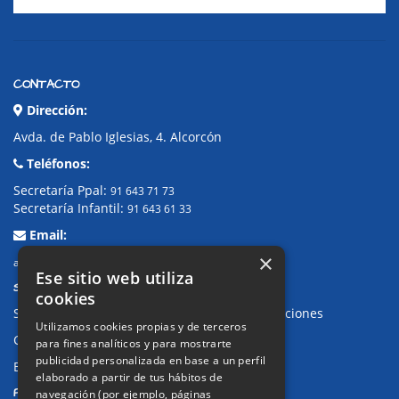
CONTACTO
Dirección:
Avda. de Pablo Iglesias, 4. Alcorcón
Teléfonos:
Secretaría Ppal:
91 643 71 73
Secretaría Infantil:
91 643 61 33
Email:
×
alkor@colegioalkor.com
Ese sitio web utiliza
SUGERENCIAS Y CANAL DE DENUNCIAS
cookies
Sugerencias, Quejas, Reclamaciones y Felicitaciones
Utilizamos cookies propias y de terceros
Canal de denuncias
para fines analíticos y para mostrarte
publicidad personalizada en base a un perfil
Buzón denuncia drogas CM
elaborado a partir de tus hábitos de
PRIVACIDAD
navegación (por ejemplo, páginas