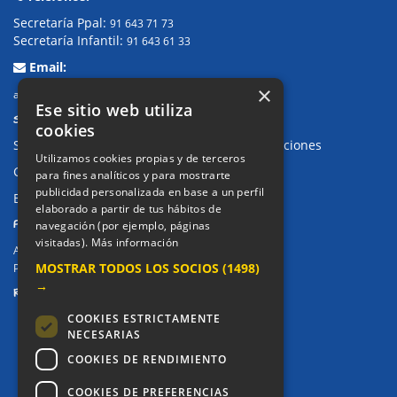
Secretaría Ppal:
91 643 71 73
Secretaría Infantil:
91 643 61 33
Email:
×
alkor@colegioalkor.com
Ese sitio web utiliza
SUGERENCIAS Y CANAL DE DENUNCIAS
cookies
Sugerencias, Quejas, Reclamaciones y Felicitaciones
Utilizamos cookies propias y de terceros
Canal de denuncias
para fines analíticos y para mostrarte
publicidad personalizada en base a un perfil
Buzón denuncia drogas CM
elaborado a partir de tus hábitos de
PRIVACIDAD
navegación (por ejemplo, páginas
visitadas).
Más información
Aviso legal / Política de privacidad
MOSTRAR TODOS LOS SOCIOS
(1498)
Política de Cookies
→
REDES SOCIALES
COOKIES ESTRICTAMENTE
NECESARIAS
COOKIES DE RENDIMIENTO
COOKIES DE PREFERENCIAS